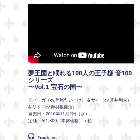
夢王国と眠れる100人の王子様 音100
シリーズ
〜Vol.1 宝石の国〜
ティーガ（cv.岸尾だいすけ） & サイ（cv.蒼井翔太）
& リド（cv.赤羽根健治）
発売日：2016年11月2日（水）
定価：￥1,800（本体価格）＋税
Track list