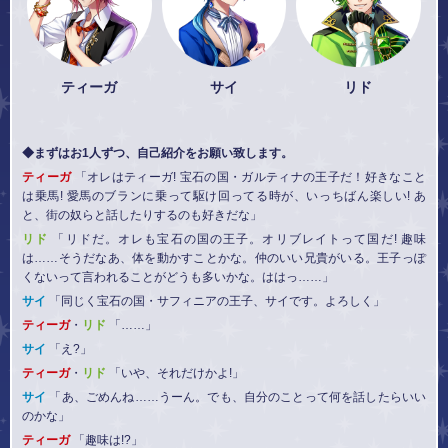
ティーガ
サイ
リド
◆まずはお1人ずつ、自己紹介をお願い致します。
ティーガ
「オレはティーガ! 宝石の国・ガルティナの王子だ！好きなこと
は乗馬! 愛馬のブランに乗って駆け回ってる時が、いっちばん楽しい! あ
と、街の奴らと話したりするのも好きだな」
リド
「リドだ。オレも宝石の国の王子。オリブレイトって国だ! 趣味
は……そうだなあ、体を動かすことかな。仲のいい兄貴がいる。王子っぽ
くないって言われることがどうも多いかな。ははっ……」
サイ
「同じく宝石の国・サフィニアの王子、サイです。よろしく」
ティーガ
・
リド
「……」
サイ
「え?」
ティーガ
・
リド
「いや、それだけかよ!」
サイ
「あ、ごめんね……うーん。でも、自分のことって何を話したらいい
のかな」
ティーガ
「趣味は!?」