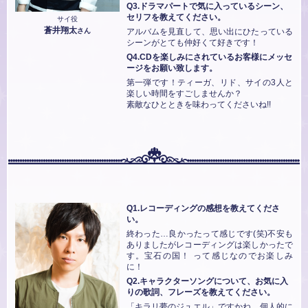
Q3.ドラマパートで気に入っているシーン、
セリフを教えてください。
サイ役
蒼井翔太
アルバムを見直して、思い出にひたっている
さん
シーンがとても仲好くて好きです！
Q4.CDを楽しみにされているお客様にメッセ
ージをお願い致します。
第一弾です！ティーガ、リド、サイの3人と
楽しい時間をすごしませんか？
素敵なひとときを味わってくださいね!!
Q1.レコーディングの感想を教えてくださ
い。
終わった…良かったって感じです(笑)不安も
ありましたがレコーディングは楽しかったで
す。宝石の国！ って感じなのでお楽しみ
に！
Q2.キャラクターソングについて、お気に入
りの歌詞、フレーズを教えてください。
「キラリ夢のジュエル」ですかね。個人的に