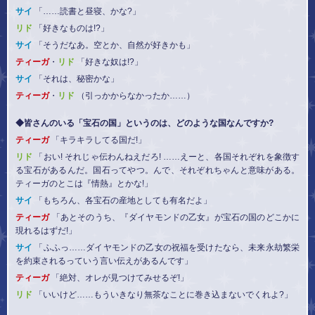
サイ
「……読書と昼寝、かな?」
リド
「好きなものは!?」
サイ
「そうだなあ。空とか、自然が好きかも」
ティーガ
・
リド
「好きな奴は!?」
サイ
「それは、秘密かな」
ティーガ
・
リド
（引っかからなかったか……）
◆皆さんのいる「宝石の国」というのは、どのような国なんですか?
ティーガ
「キラキラしてる国だ!」
リド
「おい! それじゃ伝わんねえだろ! ……えーと、各国それぞれを象徴す
る宝石があるんだ。国石ってやつ。んで、それぞれちゃんと意味がある。
ティーガのとこは『情熱』とかな!」
サイ
「もちろん、各宝石の産地としても有名だよ」
ティーガ
「あとそのうち、『ダイヤモンドの乙女』が宝石の国のどこかに
現れるはずだ!」
サイ
「ふふっ……ダイヤモンドの乙女の祝福を受けたなら、未来永劫繁栄
を約束されるっていう言い伝えがあるんです」
ティーガ
「絶対、オレが見つけてみせるぞ!」
リド
「いいけど……もういきなり無茶なことに巻き込まないでくれよ?」