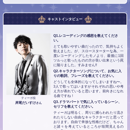
キャストインタビュー
Q1.レコーディングの感想を教えてくださ
い。
とても歌いやすい曲だったので、気持ちよく
歌えました。が、スロースターターな為、一
度レコーディングしたモノより、最後に1回
ツルっと歌ったものの方が良い出来という罠
に陥りました。すみません!!
Q2.キャラクターソングについて、お気に入
りの歌詞、フレーズを教えてください。
どうしても全体的になってしまいますね〜。
3人で歌ってはいますがそれぞれの思いや考
え方が表れていると思います。前向きになれ
る曲ですね！
ティーガ役
Q3.ドラマパートで気に入っているシーン、
岸尾だいすけ
さん
セリフを教えてください。
ティーガは明るく、周りに捕らわれたり流さ
れたりしない自由なキャラクターだと思って
おります。自由で奔放な性格だけど、ちゃん
と諸々を考えているところが垣間見えるの