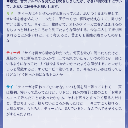
◆最近、昔のアルバムを見たとお聞きしましたが、小さい頃の様子につい
て、お互いに紹介をお願いします。
リド
「ティーガは今とぜんっぜん変わってねえ。思いつくまま行動して、
オレ達を巻き込んで……ったく。王子のくせに怪我が絶えなくて、周りが
すげえ困ってた。サイは……物静かで、オレがティーガに巻き込まれるの
をちょっと離れたところから見てたような気がする。今は二人して振り回
されることが多いけど。そう考えると、昔よりも距離が縮まったのかも
な」
ティーガ
「サイは昔から静かな奴だった。何度も遊びに誘ったんだけど、
最初のうちは断られてばっかで……でも気づいたら、いつの間にか一緒に
いるようになってた! リドは今よりかわいかったような気がする。オレがち
ょっと悪戯すると、すぐピーピー泣いてさ。ま、今もかわいさは残ってる
けどな! すぐ困った顔になるトコとか」
サイ
「ティーガは変わってないかな。いつも僕を引っ張ってくれて……実
は最初、怖いって思ってたけど。リドは、何かの拍子に僕のこと『お母さ
ん』って呼んだことがあったかなあ。それを言うとすっごく怒るんだけ
ど。昔はちょっと、頼りないところがあったけど……今はすごく頼れる、
大切な友達。もちろん、ティーガも。3人でいると、なんでもできそうな気
がするんだよね」