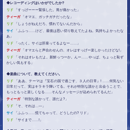
◆レコーディングはいかがでしたか?
リド
「すっげーーー緊張した。胃が痛かった」
ティーガ
「オマエ、ガッチガチだったな」
リド
「しょうがねえだろ、慣れてないんだから」
サイ
「ふふっ……けど、最後は思い切り歌えてたよね。気持ちよかったな
あ」
リド
「ったく。サイは肝座ってるよなー……」
ティーガ
「オマエらと声合わせんの、オレはすっげー楽しかったけどな!」
リド
「それはオレもだよ。新鮮っつーか。んー……やっぱ、ちょっと恥ず
かしい気もする」
◆楽曲について、教えてください。
リド
「ああ、テーマは『宝石の国で過ごす、３人の日常』! ……何気ない
日常だって、実はキラキラ輝いてる。それが特別な誰かと出会うことで、
もっともっと楽しくなる……そんなメッセージが込められてるんだ」
ティーガ
「特別な誰かって、誰だよ?」
リド
「そ、それは…―」
サイ
「ふふっ……慌てちゃって、どうしたの? リド」
リド
「サイまで……!」