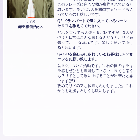
このフレーズに色々な物が集約されていると
思います。あとは3人を象徴するワードも入
っているのも嬉しいです。
Q3.ドラマパートで気に入っているシーン、
リド役
セリフを教えてください。
赤羽根健治
さん
どれを言っても大体ネタバレですが、3人が
揃うと日常はこんな感じなんだなと。リド頑
張って…！ な流れです。楽しく聴いて頂け
ると思います。
Q4.CDを楽しみにされているお客様にメッセ
ージをお願い致します。
音100、ついに始動です。宝石の国のキラキ
ラ感をぜひとも堪能して下さい！良くも悪く
も？リドとして歌い上げることが出来たと思
います(笑)
改めてリドの立ち位置もわかりました。これ
からも応援よろしくお願いします。