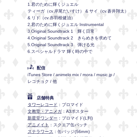
1.君のために輝くジュエル
ティーガ（cv.岸尾だいすけ） & サイ（cv.蒼井翔太）
& リド（cv.赤羽根健治）
2.君のために輝くジュエル Instrumental
3.Original Soundtrack 1 輝く日常
4.Original Soundtrack 2 きらめきを求めて
5.Original Soundtrack 3 弾ける光
6.スペシャルドラマ 輝く時の中で
配信
iTunes Store
animelo mix
mora
music.jp
レコチョク
他
店舗特典
タワーレコード
ブロマイド
文教堂・アニメガ
A3ポスター
新星堂ワンダー
ブロマイド(L判)
アニメイト
スクエア缶バッチ
ステラワース
缶バッジ(56mm)