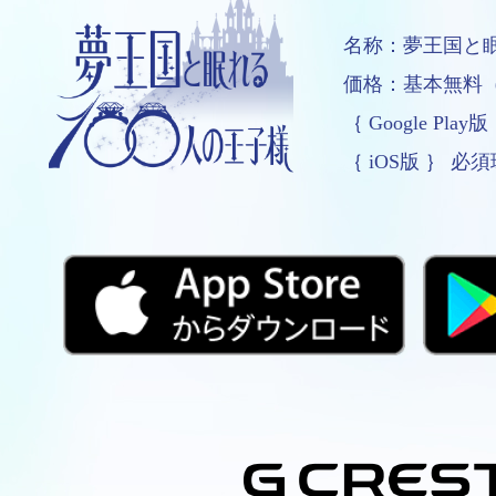
名称：
夢王国と眠
価格：
基本無料
｛ Google Pla
｛ iOS版 ｝ 必