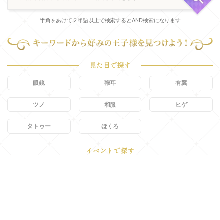
半角をあけて２単語以上で検索するとAND検索になります
見た目で探す
眼鏡
獣耳
有翼
ツノ
和服
ヒゲ
タトゥー
ほくろ
イベントで探す
正月
バレンタイン
周年
ブライダル
ハロウィン
クリスマス
水着