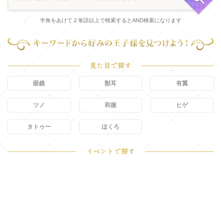
半角をあけて２単語以上で検索するとAND検索になります
見た目で探す
眼鏡
獣耳
有翼
ツノ
和服
ヒゲ
タトゥー
ほくろ
イベントで探す
正月
バレンタイン
周年
ブライダル
ハロウィン
クリスマス
水着