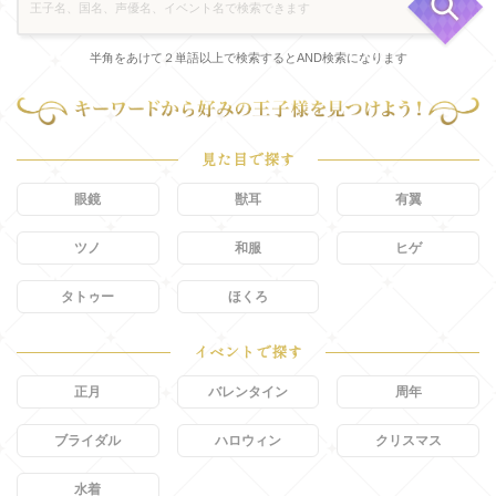
半角をあけて２単語以上で検索するとAND検索になります
見た目で探す
眼鏡
獣耳
有翼
ツノ
和服
ヒゲ
タトゥー
ほくろ
イベントで探す
正月
バレンタイン
周年
ブライダル
ハロウィン
クリスマス
水着